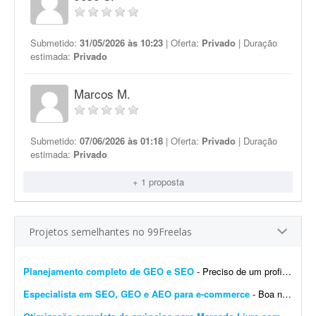
Submetido:
31/05/2026 às 10:23
| Oferta:
Privado
| Duração
estimada:
Privado
Marcos M.
Submetido:
07/06/2026 às 01:18
| Oferta:
Privado
| Duração
estimada:
Privado
+ 1 proposta
Projetos semelhantes no 99Freelas
Planejamento completo de GEO e SEO
- Preciso de um profissional com entendimento de SEO e GEO para análise completa da minha marca online. A entrega deverá ser um planejamento estratégico completo, com pontos de a...
Especialista em SEO, GEO e AEO para e-commerce
- Boa noite. Estou em busca de um profissional que seja especialista em SEO, GEO e AEO para realizar um trabalho no meu site de e-commerce. O objetivo é aperfeiçoar o SEO do site e posi...