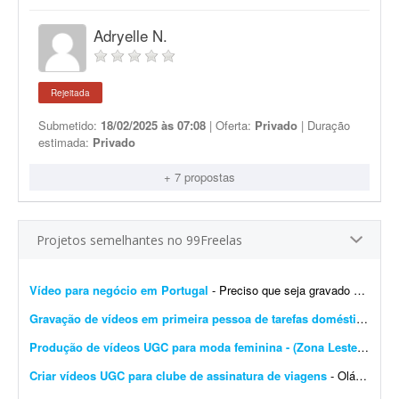
Adryelle N.
Rejeitada
Submetido:
18/02/2025 às 07:08
| Oferta:
Privado
| Duração
estimada:
Privado
+ 7 propostas
Projetos semelhantes no 99Freelas
Vídeo para negócio em Portugal
- Preciso que seja gravado um vídeo para meu negócio em Portugal. Uma informação para ser divulgada. Uma novidade.
Gravação de vídeos em primeira pessoa de tarefas domésticas
- Es
Produção de vídeos UGC para moda feminina - (Zona Leste de SP)
Criar vídeos UGC para clube de assinatura de viagens
- Olá! Tudo bem? Somos o Clube Férias Fácil, um clube de benefícios que ajuda as pessoas a viajarem mais por meio de uma assinatura. Os assinantes acumulam pontos todos o...