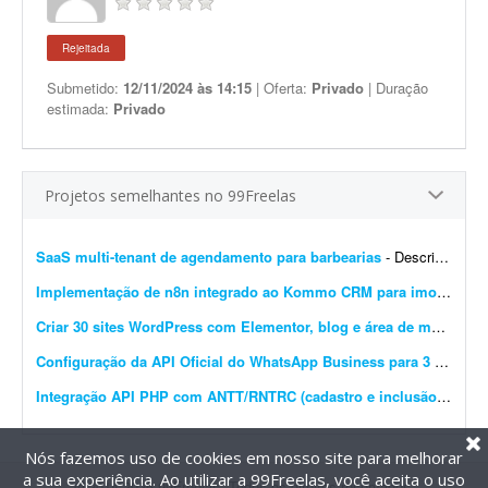
Rejeitada
Submetido:
12/11/2024 às 14:15
| Oferta:
Privado
| Duração
estimada:
Privado
Projetos semelhantes no 99Freelas
SaaS multi-tenant de agendamento para barbearias
- Descrição do projeto Sistema SaaS multi-tenant de agendamento para barbearias - ou seja, uma única plataforma que atende várias barbearias diferentes, cada uma com seus...
Implementação de n8n integrado ao Kommo CRM para imobiliária
Criar 30 sites WordPress com Elementor, blog e área de membros
Configuração da API Oficial do WhatsApp Business para 3 instâncias
Integração API PHP com ANTT/RNTRC (cadastro e inclusão)
- Prec
Nós fazemos uso de cookies em nosso site para melhorar
a sua experiência. Ao utilizar a 99Freelas, você aceita o uso
@2014-2026 99Freelas. Todos os direitos reservados.