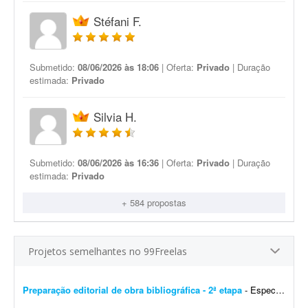
Stéfani F.
Submetido:
08/06/2026 às 18:06
| Oferta:
Privado
| Duração
estimada:
Privado
Silvia H.
Submetido:
08/06/2026 às 16:36
| Oferta:
Privado
| Duração
estimada:
Privado
+ 584 propostas
Projetos semelhantes no 99Freelas
Preparação editorial de obra bibliográfica - 2ª etapa
- Especializado em obras bibliográficas. Importante! Serão aceitas apenas propostas de profissionais com formação ou experiência comprovada em preparaç&atil...