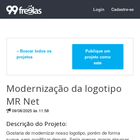
Login
Cadastre-se
« Buscar todos os
Publique um
projetos
projeto como
este
Modernização da logotipo
MR Net
09/08/2025 às 11:58
Descrição do Projeto:
Gostaria de modernizar nosso logotipo, porém de forma
suave, sem modificar demais. Seria apenas aparar algumas