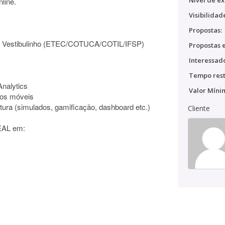
Nível de ex
line.
Visibilidad
Propostas:
 de Vestibulinho (ETEC/COTUCA/COTIL/IFSP)
Propostas e
Interessado
Tempo rest
Analytics
Valor Míni
ivos móveis
tura (simulados, gamificação, dashboard etc.)
Cliente
EAL em: