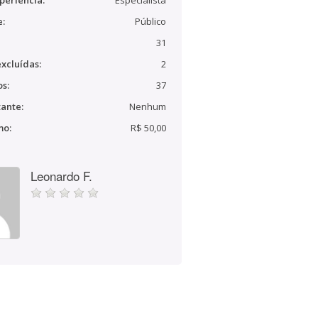
periência:
Especialista
e:
Público
31
xcluídas:
2
s:
37
ante:
Nenhum
mo:
R$ 50,00
Leonardo F.