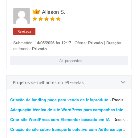
Alisson S.
Rejeitada
Submetido:
14/05/2026 às 12:17
| Oferta:
Privado
| Duração
estimada:
Privado
+ 31 propostas
Projetos semelhantes no 99Freelas
Criação de landing page para venda de infoproduto
- Preciso de profissional que crie uma landing page que gere conversão para infoproduto. A página deve ter conteúdo e layout focados em vendas, com elementos que incentivem a con...
Adequação técnica de site WordPress para campanhas internacionais
Criar site WordPress com Elementor baseado em IA
- Descrição do Projeto: Candidate-se se você tem experiência comprovada com essa demanda. Envie junto à proposta sites que fez com Elementor, incluindo wireframes/ar...
Criação de site sobre transporte coletivo com AdSense aprovado
- 