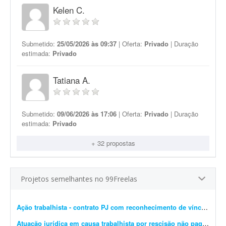
Kelen C.
Submetido:
25/05/2026 às 09:37
| Oferta:
Privado
| Duração
estimada:
Privado
Tatiana A.
Submetido:
09/06/2026 às 17:06
| Oferta:
Privado
| Duração
estimada:
Privado
+ 32 propostas
Projetos semelhantes no 99Freelas
Ação trabalhista - contrato PJ com reconhecimento de vínculo
- Pr
Atuação jurídica em causa trabalhista por rescisão não paga
- Se t