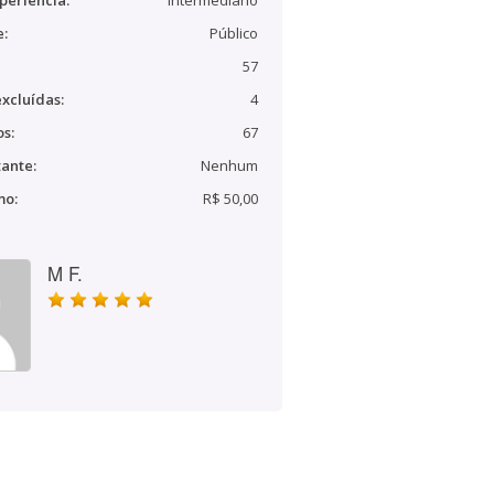
periência:
Intermediário
e:
Público
57
xcluídas:
4
s:
67
ante:
Nenhum
mo:
R$ 50,00
M F.