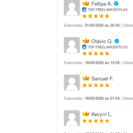
Fellipe A.
TOP FREELANCER PLUS
Submetido:
21/05/2026 às 20:42
| Ofert
Otávio Q.
TOP FREELANCER PLUS
Submetido:
18/05/2026 às 15:29
| Ofert
Samuel F.
Submetido:
18/05/2026 às 01:54
| Ofert
Kevym L.