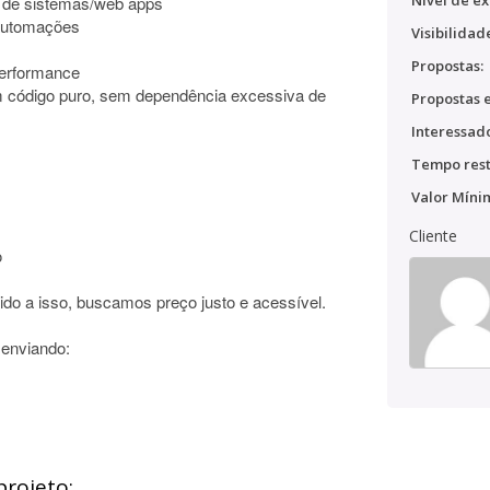
Nível de ex
o de sistemas/web apps
automações
Visibilidad
Propostas:
erformance
 código puro, sem dependência excessiva de
Propostas e
Interessado
Tempo rest
Valor Míni
Cliente
o
ido a isso, buscamos preço justo e acessível.
 enviando:
projeto: