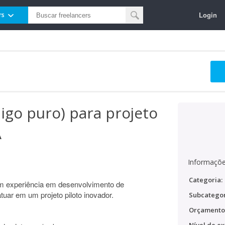
Login
rs
go puro) para projeto
A
Informaçõe
Categoria:
m experiência em desenvolvimento de
uar em um projeto piloto inovador.
Subcategor
Orçamento