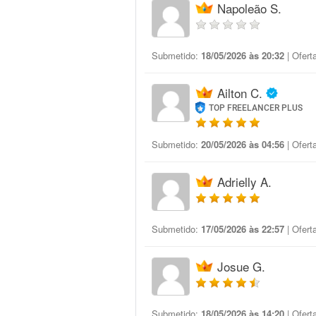
Napoleão S.
Submetido:
18/05/2026 às 20:32
| Ofert
Ailton C.
TOP FREELANCER PLUS
Submetido:
20/05/2026 às 04:56
| Ofert
Adrielly A.
Submetido:
17/05/2026 às 22:57
| Ofert
Josue G.
Submetido:
18/05/2026 às 14:20
| Ofert