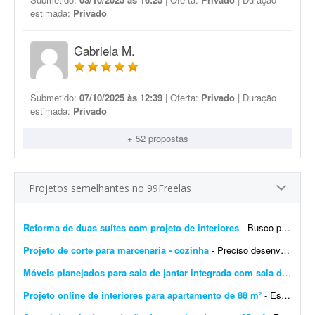
estimada:
Privado
Gabriela M.
Submetido:
07/10/2025 às 12:39
| Oferta:
Privado
| Duração
estimada:
Privado
+ 52 propostas
Projetos semelhantes no 99Freelas
Reforma de duas suítes com projeto de interiores
- Busco profissional de arquitetura ou design de interiores para elaborar o projeto executivo completo da reforma de duas suítes e do ambiente integrado de estar e jantar, com dimensões...
Projeto de corte para marcenaria - cozinha
- Preciso desenvolver o projeto de móveis da minha casa. Espero que o profissional proponha soluções baseadas nas medidas do ambiente e gere um projeto de corte compatível...
Móveis planejados para sala de jantar integrada com sala de TV
- Q
Projeto online de interiores para apartamento de 88 m²
- Estou em busca de um(a) designer de interiores ou arquiteto(a) para me auxiliar em um projeto online de atualização do meu apartamento. O imóvel tem 88 m² e já est...