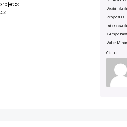
Nível de ex
projeto:
Visibilidad
:32
Propostas:
Interessado
Tempo rest
Valor Míni
Cliente