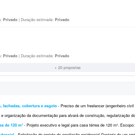
a:
Privado
| Duração estimada:
Privado
a:
Privado
| Duração estimada:
Privado
+ 20 propostas
s, fachadas, cobertura e esgoto
- Preciso de um freelancer (engenheiro civil ou arquiteto) para complementar um projeto executivo
 e organização da documentação para alvará de construção, regularização do
rea de 120 m²
- Projeto executivo e legal para casa térrea de 120 m². Escopo: - Plantas, cortes e elevações em escala
idencial
- Solicitação de projeto de ampliação residencial Gostaria de um projeto para ampliação da 