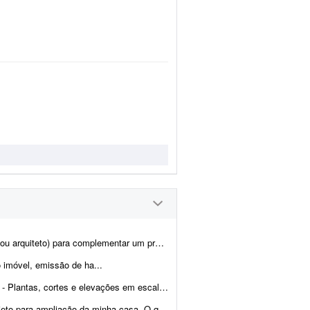
 de residência unifamiliar com telhado de quatro águas. Já tenho pronto e fornece...
 imóvel, emissão de ha...
 1:50 (arquivos DWG e PDF) - Modelo 3D atualizado (já existe ...
minha casa. O que desejo: - Construção de 1 su&ia...