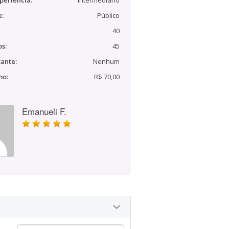
periência:
Intermediário
e:
Público
40
s:
45
ante:
Nenhum
mo:
R$ 70,00
Emanueli F.