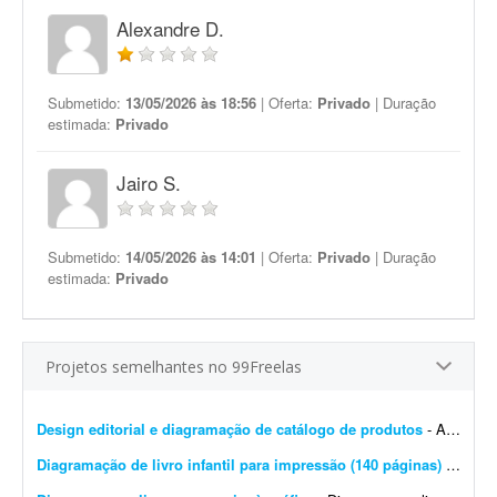
Alexandre D.
Submetido:
13/05/2026 às 18:56
| Oferta:
Privado
| Duração
estimada:
Privado
Jairo S.
Submetido:
14/05/2026 às 14:01
| Oferta:
Privado
| Duração
estimada:
Privado
Projetos semelhantes no 99Freelas
Design editorial e diagramação de catálogo de produtos
- A DistribuiBem, distribuidora de alimentos e produtos premium, está procurando um profissional de design editorial e diagramação para revisar, modernizar e manter nosso cat&aac...
Diagramação de livro infantil para impressão (140 páginas)
- Procuro um diagramador com experiência em livros infantis para diagramar um livro de aproximadamente 140 páginas. O conteúdo e as imagens já estão prontos. Precis...