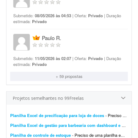
Submetido:
08/05/2026 às 04:53
| Oferta:
Privado
| Duração
estimada:
Privado
Paulo R.
Submetido:
11/05/2026 às 02:07
| Oferta:
Privado
| Duração
estimada:
Privado
+ 59 propostas
Projetos semelhantes no 99Freelas
Planilha Excel de precificação para loja de doces
- Preciso de um profissional que tenha experiência em planilhas Excel e cálculos. Preciso de uma planilha de precificação para minha loja de doces. Preciso com urgên...
Planilha Excel de gestão para barbearia com dashboard e backup
-
Planilha de controle de estoque
- Preciso de uma planilha em Excel para controle de estoque da marca Viora, que comercializa roupas fitness. Ela deve conter: * Cadastro de produtos com SKU. * Controle por cor e tamanho. * Cadastr...