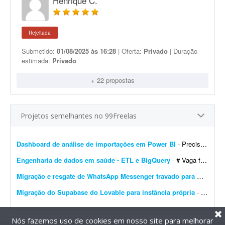
Henrique C.
Rejeitada
Submetido:
01/08/2025 às 16:28
| Oferta:
Privado
| Duração
estimada:
Privado
+ 22 propostas
Projetos semelhantes no 99Freelas
Dashboard de análise de importações em Power BI
- Preciso de um profissional em Power BI para me auxiliar no desenvolvimento de um dashboard de análise de importações de certos produtos na América do Sul. Meu conhecime...
Engenharia de dados em saúde - ETL e BigQuery
- # Vaga freelancer - Especialista em Dados de Saúde (Pleno/Sênior) | ETL, BigQuery e Integração de Sistemas ## Sobre o projeto Buscamos um profissional, nível Ple...
Migração e resgate de WhatsApp Messenger travado para WhatsApp Business
Migração do Supabase do Lovable para instância própria
- Migração do projeto Supabase atualmente hospedado no Lovable para uma instância própria, sem migração de dados. Escopo do trabalho: - Criar novo projeto no...
Nós fazemos uso de cookies em nosso site para melhorar