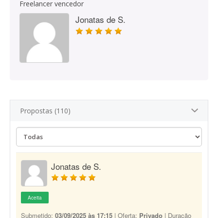
Freelancer vencedor
Jonatas de S.
Propostas (110)
Jonatas de S.
Aceita
Submetido:
03/09/2025 às 17:15
| Oferta:
Privado
| Duração