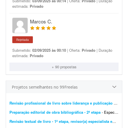
Submetido:
03/09/2025 às 00:14
| Oferta:
Privado
| Duração
estimada:
Privado
Marcos C.
Rejeitada
Submetido:
02/09/2025 às 00:10
| Oferta:
Privado
| Duração
estimada:
Privado
+ 90 propostas
Projetos semelhantes no 99Freelas
Revisão profissional de livro sobre liderança e publicação KDP
- G
Preparação editorial de obra bibliográfica - 2ª etapa
- Especializado em obras bibliográficas. Importante! Serão aceitas apenas propostas de profissionais com formação ou experiência comprovada em preparaç&atil...
Revisão textual de livro - 1ª etapa, revisor(a) especialista em Português