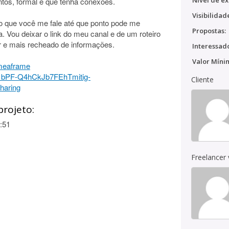
Nível de ex
ntos, formal e que tenha conexões.
Visibilidad
 que você me fale até que ponto pode me
Propostas:
ia. Vou deixar o link do meu canal e de um roteiro
or e mais recheado de informações.
Interessado
Valor Míni
ameaframe
d/1bPF-Q4hCkJb7FEhTmitig-
Cliente
haring
projeto:
:51
Freelancer