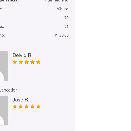
periência:
Intermediário
e:
Público
79
s:
91
mo:
R$ 30,00
Deivid R.
 vencedor
José R.