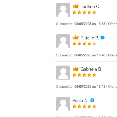
Larihoo C.
Submetido:
08/05/2025 às 15:35
| Ofert
Ritíelle P.
Submetido:
08/05/2025 às 16:48
| Ofert
Gabriela B
Submetido:
08/05/2025 às 16:42
| Ofert
Paula N.