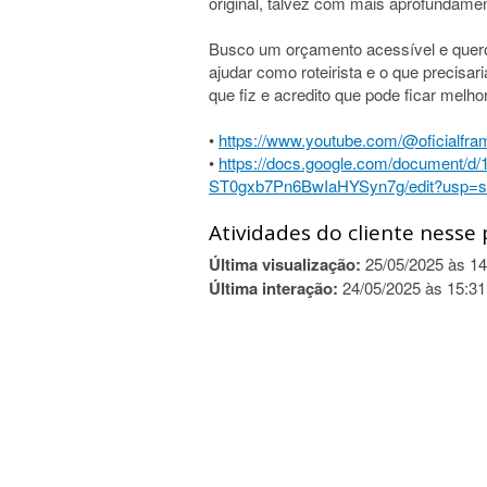
original, talvez com mais aprofundame
Busco um orçamento acessível e quero
ajudar como roteirista e o que precisar
que fiz e acredito que pode ficar melh
•
https://www.youtube.com/@oficialfr
•
https://docs.google.com/document/
ST0gxb7Pn6BwIaHYSyn7g/edit?usp=s
Atividades do cliente nesse 
Última visualização:
25/05/2025 às 14
Última interação:
24/05/2025 às 15:31