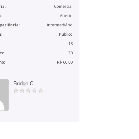
ia:
Comercial
:
Aberto
periência:
Intermediário
e:
Público
18
s:
30
mo:
R$ 60,00
Bridge C.