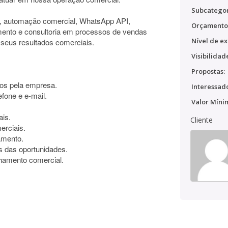
Subcategor
automação comercial, WhatsApp API,
Orçamento
ndimento e consultoria em processos de vendas
Nível de ex
seus resultados comerciais.
Visibilidad
Propostas:
dos pela empresa.
Interessado
efone e e-mail.
Valor Míni
ais.
Cliente
erciais.
amento.
s das oportunidades.
nhamento comercial.