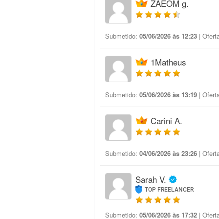
ZAEOM g.
Submetido:
05/06/2026 às 12:23
| Ofert
1Matheus
Submetido:
05/06/2026 às 13:19
| Ofert
Carini A.
Submetido:
04/06/2026 às 23:26
| Ofert
Sarah V.
TOP FREELANCER
Submetido:
05/06/2026 às 17:32
| Ofert