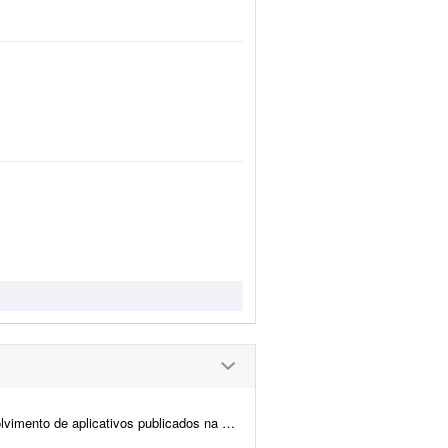
a App Store. Preciso de experiência comprovada e, se possível, que e...