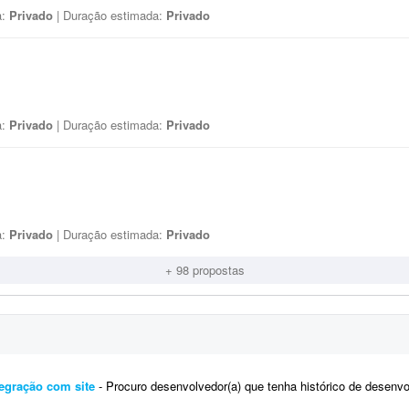
a:
Privado
| Duração estimada:
Privado
a:
Privado
| Duração estimada:
Privado
a:
Privado
| Duração estimada:
Privado
+ 98 propostas
egração com site
- Procuro desenvolvedor(a) que tenha histórico de desenvolvimento de aplicativos publicados na Google Play e n