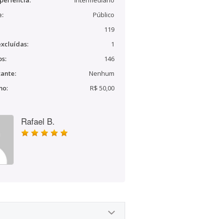
periência:
Intermediário
e:
Público
119
xcluídas:
1
s:
146
ante:
Nenhum
mo:
R$ 50,00
Rafael B.