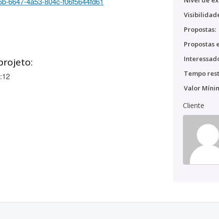
Nível de ex
8776b-6647-4a53-804c-f06f5644fd61
Visibilidad
Propostas:
Propostas e
Interessado
projeto:
Tempo rest
:12
Valor Míni
Cliente