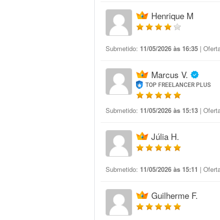
Henrique M
Submetido:
11/05/2026 às 16:35
| Ofert
Marcus V.
TOP FREELANCER PLUS
Submetido:
11/05/2026 às 15:13
| Ofert
Júlia H.
Submetido:
11/05/2026 às 15:11
| Ofert
Guilherme F.