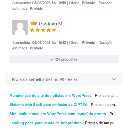
Submetido:
05/06/2026 às 19:59
| Oferta:
Privado
| Duração
estimada:
Privado
Gustavo M.
Submetido:
05/06/2026 às 19:42
| Oferta:
Privado
| Duração
estimada:
Privado
+ 124 propostas
Projetos semelhantes no 99Freelas
Manutenção de site de notícias em WordPress
- Profissional para realizar manutenção, configuração de automações, melhoria visual e atualização de site de notícias em WordPress. At...
Sistema web SaaS para emissão da CIPTEA
- Preciso contratar um desenvolvedor ou equipe para criar um sistema web (SaaS multi-tenant) voltado para a emissão digital da CIPTEA (Carteira de Identificação da Pessoa com Tra...
Site institucional em WordPress com conteúdo pronto
- Preciso de um desenvolvedor WordPress para criar um site institucional simples, de aproximadamente 5 páginas (Home). - O projeto é cultural (Cuidadores da Memória - Encontro R...
Landing page para venda de infoproduto
- Preciso de um profissional que crie uma landing page com foco em conversão para um infoproduto. A página deve ter conteúdo e layout focados em vendas, com elementos que incent...