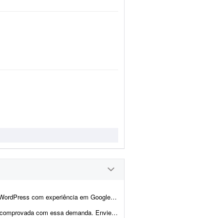
, Google Analytics 4 e Google Consent Mode v2 para realizar adequações técni...
 proposta sites que fez com Elementor, incluindo wireframes/ar...