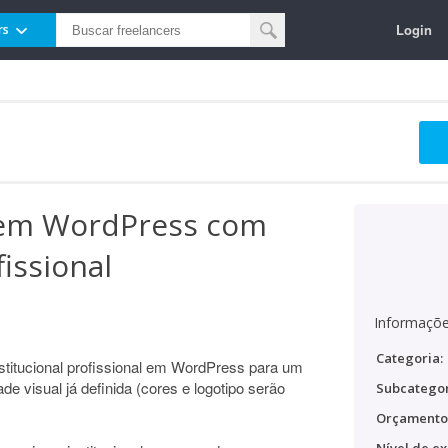
Login
rs
l em WordPress com
issional
Informaçõe
Categoria:
stitucional profissional em WordPress para um
ade visual já definida (cores e logotipo serão
Subcategor
Orçamento