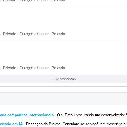
a:
Privado
| Duração estimada:
Privado
a:
Privado
| Duração estimada:
Privado
+ 32 propostas
para campanhas internacionais
- Olá! Estou procurando um desenvolvedor WordPress com experiência em Google Tag Manager
aseado em IA
- Descrição do Projeto: Candidate-se se você tem experiência comprovada com essa demanda. Envie junto à