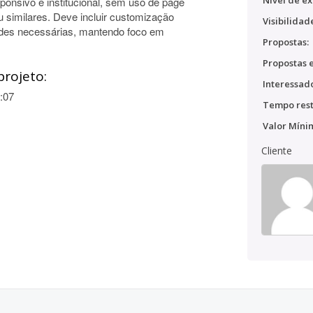
Nível de ex
esponsivo e institucional, sem uso de page
similares. Deve incluir customização
Visibilidad
dades necessárias, mantendo foco em
Propostas:
Propostas e
projeto:
Interessado
:07
Tempo rest
Valor Míni
Cliente