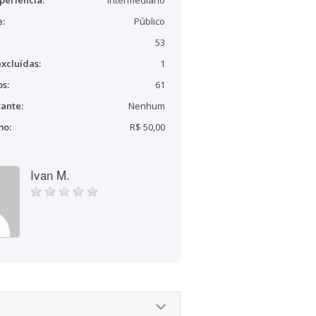
periência:
Intermediário
e:
Público
53
xcluídas:
1
s:
61
ante:
Nenhum
mo:
R$ 50,00
Ivan M.