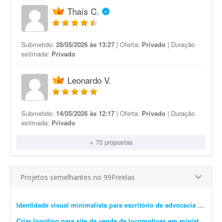
Thaís C.
Submetido:
28/05/2026 às 13:27
| Oferta:
Privado
| Duração
estimada:
Privado
Leonardo V.
Submetido:
14/05/2026 às 12:17
| Oferta:
Privado
| Duração
estimada:
Privado
+ 70 propostas
Projetos semelhantes no 99Freelas
Identidade visual minimalista para escritório de advocacia imobiliária
Criar logotipo para site de venda de locomotivas em miniatura
- Pr