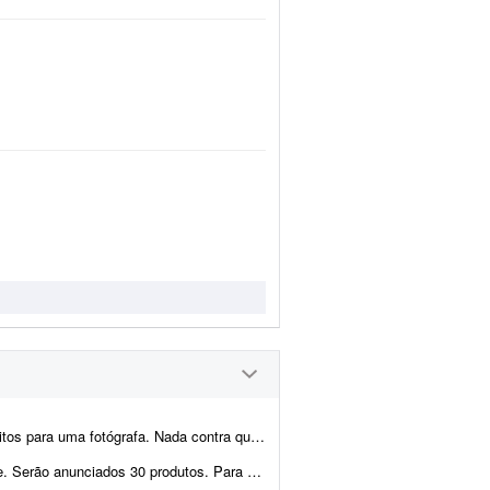
m usa IA para fazer os criativos. Mas se você só trabalh...
gerar: - 4 fotos do produto - 1 foto contextual com o fundo relaci...