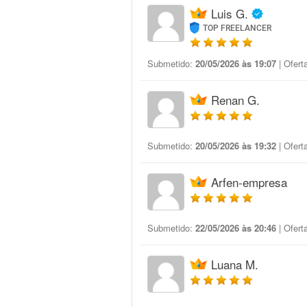
Luis G.
TOP FREELANCER
Submetido:
20/05/2026 às 19:07
| Ofert
Renan G.
Submetido:
20/05/2026 às 19:32
| Ofert
Arfen-empresa
Submetido:
22/05/2026 às 20:46
| Ofert
Luana M.