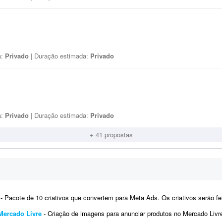
a:
Privado
| Duração estimada:
Privado
a:
Privado
| Duração estimada:
Privado
+ 41 propostas
- Pacote de 10 criativos que convertem para Meta Ads. Os criativos serão feitos para uma fotógrafa. Nada contra que
Mercado Livre
- Criação de imagens para anunciar produtos no Mercado Livre. Serão anunciados 30 produtos. Para cada produto, 