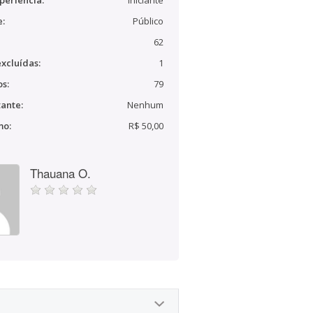
periência:
Iniciante
e:
Público
62
xcluídas:
1
s:
79
ante:
Nenhum
mo:
R$ 50,00
Thauana O.