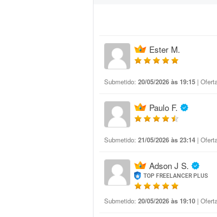
Ester M.
Submetido:
20/05/2026 às 19:15
| Ofert
Paulo F.
Submetido:
21/05/2026 às 23:14
| Ofert
Adson J S.
TOP FREELANCER PLUS
Submetido:
20/05/2026 às 19:10
| Ofert