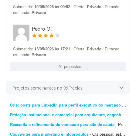
Submetido:
19/05/2026 às 00:52
| Oferta:
Privado
| Duração
estimada:
Privado
Pedro G.
Submetido:
13/05/2026 às 17:21
| Oferta:
Privado
| Duração
estimada:
Privado
+ 91 propostas
Projetos semelhantes no 99Freelas
Criar posts para LinkedIn para perfil executivo do mercado financeiro
Redação institucional e comercial para arquitetura, engenharia e construção
Reescrita e refinamento de conteúdo para site de saúde
- Precisamos reescrever o conteúdo do novo site de um cliente das áreas de tecnologia e saúde, tornando o posicionamento mais atrativo e alinhado ao público-alvo. Ao todo...
Copywriter para marketing e infoprodutos
- Olá pessoal, estou em busca de um copywriter com foco em marketing e infoprodutos. Trabalho a ser feito: - Analisar e criar novas versões de copys para landing pages. - Analisar e c...