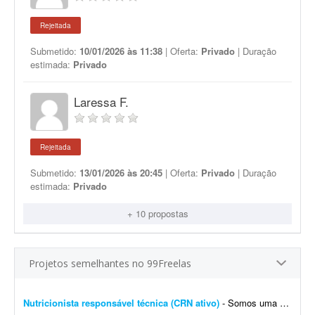
Rejeitada
Submetido:
10/01/2026 às 11:38
| Oferta:
Privado
| Duração
estimada:
Privado
Laressa F.
Rejeitada
Submetido:
13/01/2026 às 20:45
| Oferta:
Privado
| Duração
estimada:
Privado
+ 10 propostas
Projetos semelhantes no 99Freelas
Nutricionista responsável técnica (CRN ativo)
- Somos uma cozinha industrial de gestão familiar e estamos em busca de uma nutricionista com registro ativo no CRN para atuar como responsável técnica (RT). A atuaç&atil...