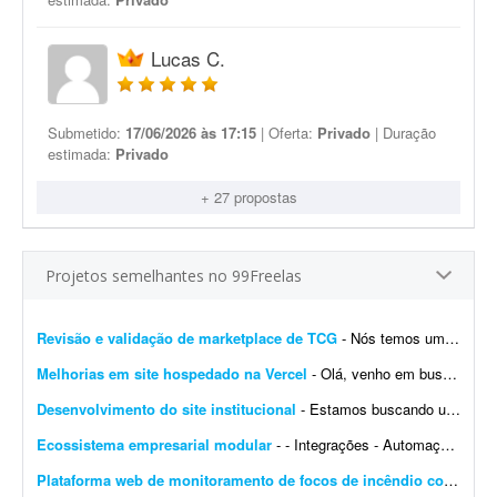
Lucas C.
Submetido:
17/06/2026 às 17:15
| Oferta:
Privado
| Duração
estimada:
Privado
+ 27 propostas
Projetos semelhantes no 99Freelas
Revisão e validação de marketplace de TCG
- Nós temos um site de marketplace de TCG (trading card game) chamado Capital Collectibles e gostaria de um programador front-end e back-end para nos ajudar a revisar a estrutura e validar a p...
Melhorias em site hospedado na Vercel
- Olá, venho em busca de um profissional que entenda de Vercel. Gostaria de fazer alterações e melhorias no meu site. Já tenho muitas páginas que consigo editar, m...
Desenvolvimento do site institucional
- Estamos buscando um web designer/desenvolvedor para criar o novo site institucional da BonaFruta Sorvetes. Nossa principal referência de experiência, qualidade visual, navegaç&a...
Ecossistema empresarial modular
- - Integrações - Automações - Configuração de servidor - Criação de ferramentas Exemplo de trabalho: Configuração de VPS, scrap...
Plataforma web de monitoramento de focos de incêndio com mapa interativo