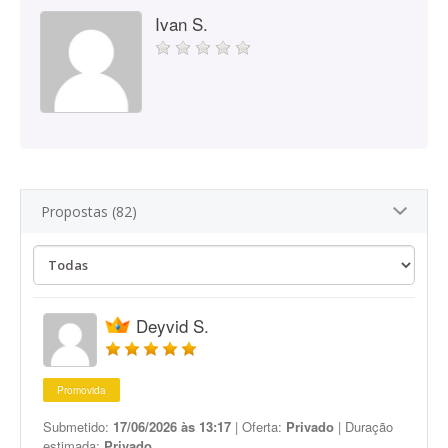
Ivan S.
Propostas (82)
Deyvid S.
Promovida
Submetido:
17/06/2026 às 13:17
| Oferta:
Privado
| Duração
estimada:
Privado