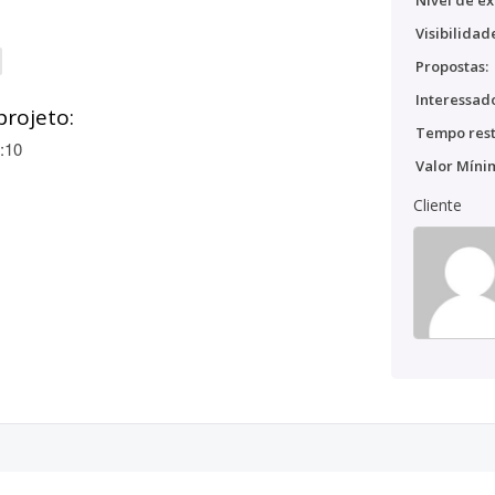
Nível de ex
Visibilidad
Propostas:
Interessado
projeto:
Tempo rest
:10
Valor Míni
Cliente