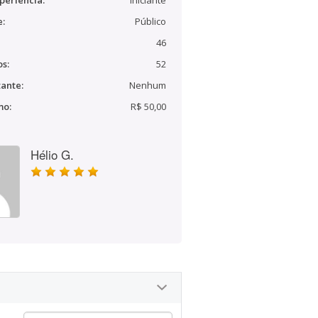
periência:
Iniciante
e:
Público
46
s:
52
ante:
Nenhum
mo:
R$ 50,00
Hélio G.