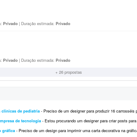
a:
Privado
| Duração estimada:
Privado
a:
Privado
| Duração estimada:
Privado
+ 26 propostas
 clínicas de pediatria
- Preciso de um designer para produzir 16 carrosséis para Instagram (aproximadamente 5 slides cada), 
empresa de tecnologia
- Estou procurando um designer para criar posts para o Instagram da D'Orsay Studio, uma empresa especializ
 gráfica
- Preciso de um design para imprimir uma carta decorativa na gráfica. A arte deve ser editável em PDF, conforme exi