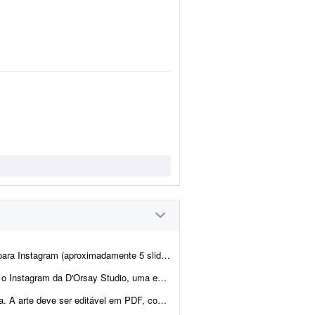
para duas clientes pediatras. A identidade visual já está pré-definida...
ada em desenvolvimento de hardware, software, sistemas embarcados e soluçõ...
gido pela gráfica. Quero unir dois elementos: o lobo ficar&aac...