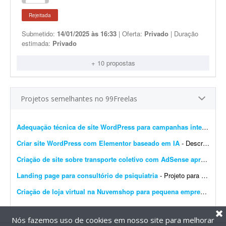
Rejeitada
Submetido:
14/01/2025 às 16:33
| Oferta:
Privado
| Duração
estimada:
Privado
+ 10 propostas
Projetos semelhantes no 99Freelas
Adequação técnica de site WordPress para campanhas internacionais
Criar site WordPress com Elementor baseado em IA
- Descrição do Projeto: Candidate-se se você tem experiência comprovada com essa demanda. Envie junto à proposta sites que fez com Elementor, incluindo wireframes/ar...
Criação de site sobre transporte coletivo com AdSense aprovado
- 
Landing page para consultório de psiquiatria
- Projeto para criação de landing page para consultório de psiquiatria. Escopo do projeto: Desenvolvimento completo da landing page. Design moderno, limpo e com foco em convers&...
Criação de loja virtual na Nuvemshop para pequena empresa
- Prec
Nós fazemos uso de cookies em nosso site para melhorar