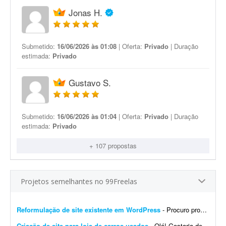
Jonas H.
Submetido:
16/06/2026 às 01:08
| Oferta:
Privado
| Duração
estimada:
Privado
Gustavo S.
Submetido:
16/06/2026 às 01:04
| Oferta:
Privado
| Duração
estimada:
Privado
+ 107 propostas
Projetos semelhantes no 99Freelas
Reformulação de site existente em WordPress
- Procuro profissional com experiência comprovada em WordPress para reformular um site já existente. O site está no ar e possui domínio, hospedagem e estrutura funcionando...
Criação de site para loja de carros usados
- Olá! Gostaria de receber orçamento para criação de um site para uma loja de carros usados, semelhante a este modelo: https://www.azulpremium.com.br/Financiamento O sit...