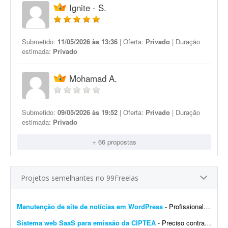
Ignite - S.
Submetido:
11/05/2026 às 13:36
| Oferta:
Privado
| Duração
estimada:
Privado
Mohamad A.
Submetido:
09/05/2026 às 19:52
| Oferta:
Privado
| Duração
estimada:
Privado
+ 66 propostas
Projetos semelhantes no 99Freelas
Manutenção de site de notícias em WordPress
- Profissional para realizar manutenção, configuração de automações, melhoria visual e atualização de site de notícias em WordPress. At...
Sistema web SaaS para emissão da CIPTEA
- Preciso contratar um desenvolvedor ou equipe para criar um sistema web (SaaS multi-tenant) voltado para a emissão digital da CIPTEA (Carteira de Identificação da Pessoa com Tra...