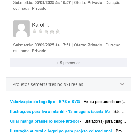
Submetido:
05/09/2025 às 16:57
| Oferta:
Privado
| Duração
estimada:
Privado
Karol T.
Submetido:
03/09/2025 às 17:51
| Oferta:
Privado
| Duração
estimada:
Privado
+ 5 propostas
Projetos semelhantes no 99Freelas
Vetorização de logotipo - EPS e SVG
- Estou procurando um(a) designer/profissional para realizar a vetorização de um logotipo, mantendo o design original com a máxima fidelidade e entregando o arquivo em alta quali...
Ilustrações para livro infantil - 13 imagens (aceita IA)
- São 12 imagens internas e a capa do livro (total 13 imagens). Quero uma ilustração infantil editorial em aquarela tradicional, com aparência de livro infantil ilustrado &...
Criar mangá brasileiro sobre futebol
- Ilustrador(a) para criação de mangá brasileiro de futebol - parceria de longo prazo Estou desenvolvendo um mangá brasileiro de futebol original, com foco em uma hist&oa...
Ilustração autoral e logotipo para projeto educacional
- Procuro um(a) profissional para desenvolver duas artes autorais para projetos educacionais. A primeira será uma ilustração para ser utilizada como fundo de página da mi...