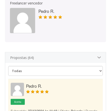
Freelancer vencedor
Pedro R.
Propostas (64)
Pedro R.
Aceita
Submetido:
27/12/2024 às 11:19
| Oferta:
Privado
| Duração