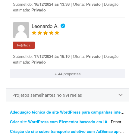
Submetido:
16/12/2024 às 13:38
| Oferta:
Privado
| Duração
estimada:
Privado
Leonardo A.
Rejeitada
Submetido:
17/12/2024 às 18:10
| Oferta:
Privado
| Duração
estimada:
Privado
+ 44 propostas
Projetos semelhantes no 99Freelas
Adequação técnica de site WordPress para campanhas internacionais
Criar site WordPress com Elementor baseado em IA
- Descrição do Projeto: Candidate-se se você tem experiência comprovada com essa demanda. Envie junto à proposta sites que fez com Elementor, incluindo wireframes/ar...
Criação de site sobre transporte coletivo com AdSense aprovado
- 