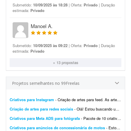
Submetido:
10/09/2025 às 18:28
| Oferta:
Privado
| Duração
estimada:
Privado
Manoel A.
Submetido:
10/09/2025 às 09:22
| Oferta:
Privado
| Duração
estimada:
Privado
+ 13 propostas
Projetos semelhantes no 99Freelas
Criativos para Instagram
- Criação de artes para feed. As artes para stories serão adaptações/replicações das peças do feed, com os ajustes necessários ao forma...
Criação de artes para redes sociais
- Olá! Estou buscando um(a) designer para criação de artes profissionais para redes sociais. As peças serão utilizadas principalmente no Instagram e devem seguir u...
Criativos para Meta ADS para fotógrafa
- Pacote de 10 criativos que convertem para Meta Ads. Os criativos serão feitos para uma fotógrafa. Nada contra quem usa IA para fazer os criativos. Mas se você só trabalh...
Criativos para anúncios de concessionária de motos
- Estou procurando um designer para desenvolver um modelo de criativo no Canva (preferencialmente) para anúncios de motos de uma concessionária/revenda. O objetivo é criar um la...