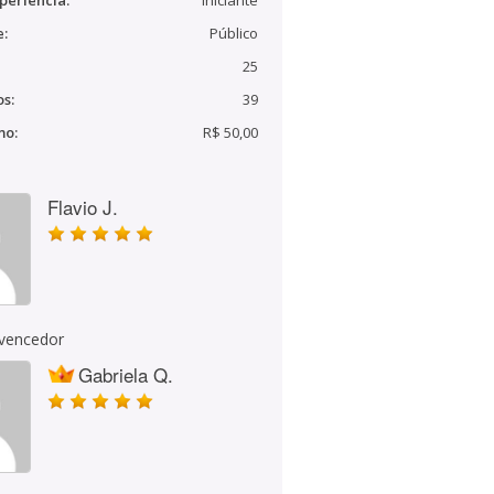
periência:
Iniciante
e:
Público
25
s:
39
mo:
R$ 50,00
Flavio J.
 vencedor
Gabriela Q.