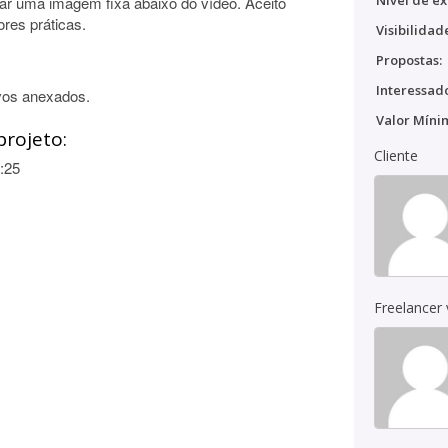
Nível de ex
nar uma imagem fixa abaixo do vídeo. Aceito
ores práticas.
Visibilidad
Propostas:
Interessado
vos anexados.
Valor Míni
projeto:
Cliente
:25
Freelancer