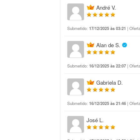
André V.
Submetido:
17/12/2025 às 03:21
| Ofert
Alan de S.
Submetido:
16/12/2025 às 22:07
| Ofert
Gabriela D.
Submetido:
16/12/2025 às 21:46
| Ofert
José L.