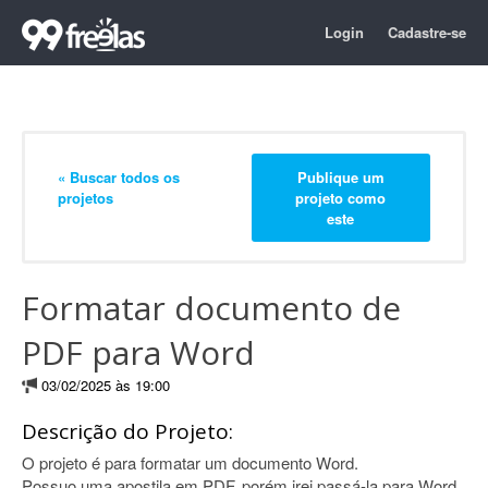
Login
Cadastre-se
« Buscar todos os
Publique um
projetos
projeto como
este
Formatar documento de
PDF para Word
03/02/2025 às 19:00
Descrição do Projeto:
O projeto é para formatar um documento Word.
Possuo uma apostila em PDF, porém irei passá-la para Word.