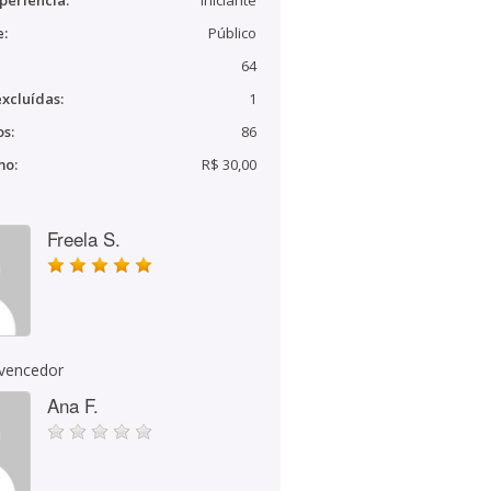
periência:
Iniciante
e:
Público
64
xcluídas:
1
s:
86
mo:
R$ 30,00
Freela S.
 vencedor
Ana F.