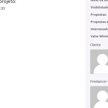
Nível de ex
projeto:
Visibilidad
:33
Propostas:
Propostas e
Interessado
Valor Míni
Cliente
Freelancer