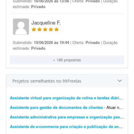
Submetido:
16/06/2026 às 13:06
| Oferta:
Privado
| Duração
estimada:
Privado
Jacqueline F.
Submetido:
15/06/2026 às 19:44
| Oferta:
Privado
| Duração
estimada:
Privado
+ 186 propostas
Projetos semelhantes no 99Freelas
Assistente virtual para organização de rotina e tarefas diárias
- Proc
Assistente para gestão de documentos de clientes
- Atuar no acompanhamento e gestão de documentos enviados por clientes do escritório, garantindo organização, padronização e controle eficiente dos arquivos:...
Assistente administrativa para empresas e organização pessoal
- P
Assistente de e-commerce para criação e publicação de anúncios (1 semana)