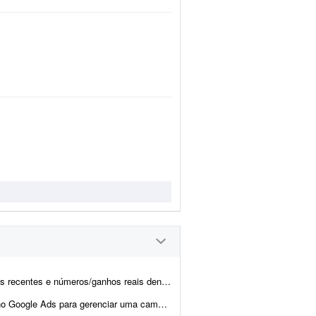
o lançamento de produtos digitais. Informações: - tenho orçame...
al voltada a serviços de saúde. No momento o investimento em créd...