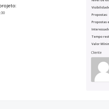
Nível de ex
projeto:
Visibilidad
:30
Propostas:
Propostas e
Interessado
Tempo rest
Valor Míni
Cliente