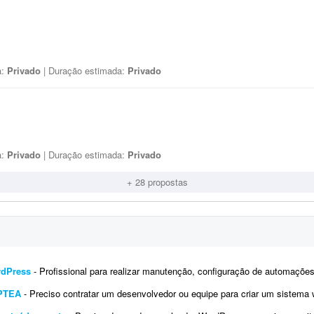
a:
Privado
| Duração estimada:
Privado
a:
Privado
| Duração estimada:
Privado
+ 28 propostas
rdPress
- Profissional para realizar manutenção, configuração de automações, melhoria visual e a
IPTEA
- Preciso contratar um desenvolvedor ou equipe para criar um sistema web (SaaS multi-tenant) voltado para a emissão d