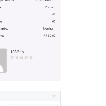
periência:
Intermediário
e:
Público
48
s:
65
ante:
Nenhum
mo:
R$ 50,00
123Rfts