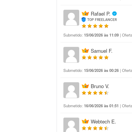
Rafael P.
TOP FREELANCER
Submetido:
15/06/2026 às 11:09
| Ofert
Samuel F.
Submetido:
15/06/2026 às 00:26
| Ofert
Bruno V.
Submetido:
16/06/2026 às 01:51
| Ofert
Webtech E.