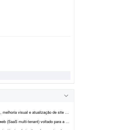
tualização de site de notícias em WordPress. At...
igital da CIPTEA (Carteira de Identificação da Pessoa com Tra...