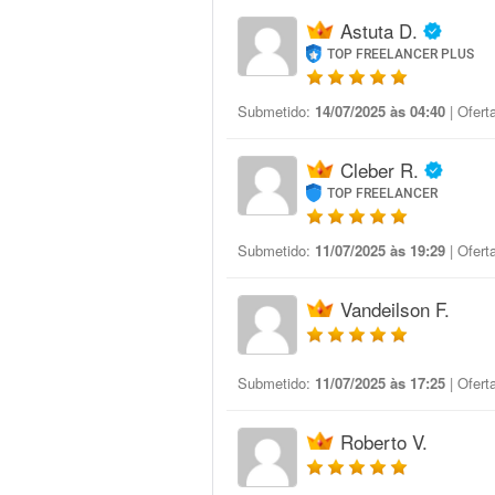
Astuta D.
TOP FREELANCER PLUS
Submetido:
14/07/2025 às 04:40
| Ofert
Cleber R.
TOP FREELANCER
Submetido:
11/07/2025 às 19:29
| Ofert
Vandeilson F.
Submetido:
11/07/2025 às 17:25
| Ofert
Roberto V.