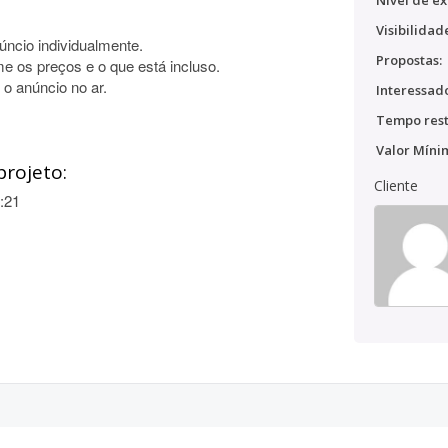
Nível de ex
Visibilidad
úncio individualmente.
Propostas:
me os preços e o que está incluso.
 o anúncio no ar.
Interessado
Tempo rest
Valor Míni
projeto:
Cliente
:21