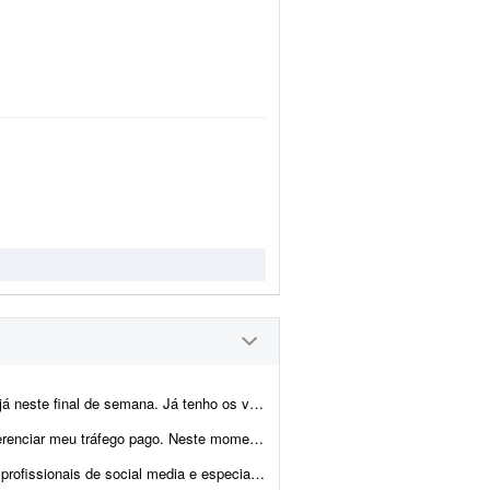
 tenho os vídeos e preciso subir todo o conteúdo n...
ocuro apenas o gerenciamento do tráfego: criação e otimizaç&atild...
go pago para a minha transportadora. Preciso criar um site novo e mais atual. Também preciso d...