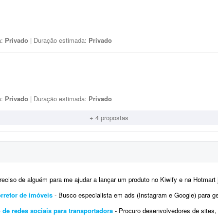
a:
Privado
| Duração estimada:
Privado
a:
Privado
| Duração estimada:
Privado
+ 4 propostas
eciso de alguém para me ajudar a lançar um produto no Kiwify e na Hotmart já neste final de semana. Já
rretor de imóveis
- Busco especialista em ads (Instagram e Google) para gerenciar meu tráfego pago. Neste momento, pr
o de redes sociais para transportadora
- Procuro desenvolvedores de sites, profissionais de social media e especialistas em tráfe