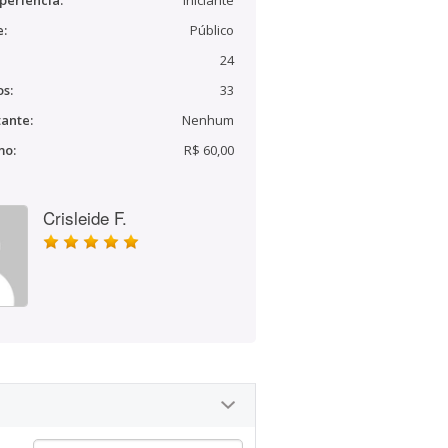
periência:
Iniciante
e:
Público
24
s:
33
ante:
Nenhum
mo:
R$ 60,00
Crisleide F.