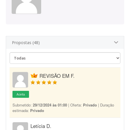
Propostas (48)
REVISÃO EM F.
Aceita
Submetido:
29/12/2024 às 01:00
| Oferta:
Privado
| Duração
estimada:
Privado
Letícia D.