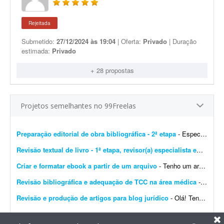
Rejeitada
Submetido:
27/12/2024 às 19:04
| Oferta:
Privado
| Duração
estimada:
Privado
+ 28 propostas
Projetos semelhantes no 99Freelas
Preparação editorial de obra bibliográfica - 2ª etapa
- Especializado em obras bibliográficas. Importante! Serão aceitas apenas propostas de profissionais com formação ou experiência comprovada em preparaç&atil...
Revisão textual de livro - 1ª etapa, revisor(a) especialista em Português
Criar e formatar ebook a partir de um arquivo
- Tenho um arquivo para transformar em ebook. O objetivo será revisar a língua portuguesa, editar e formatar o conteúdo e gerar um ebook pronto para qualquer plataforma, incluin...
Revisão bibliográfica e adequação de TCC na área médica
- Revisão de TCC - 1ª etapa Tenho um TCC em andamento e preciso de um profissional para realizar a revisão e adequação do trabalho à cartilha da faculdade. N...
Revisão e produção de artigos para blog jurídico
- Olá! Tenho um blog antigo e gostaria de contratar um profissional para realizar dois serviços. 1. Revisão e atualização de 25 artigos existentes Tenho artigos ...