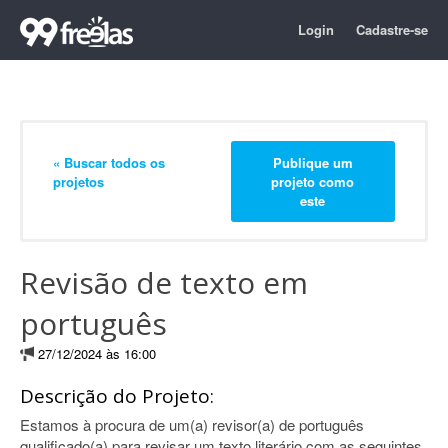
Login
Cadastre-se
« Buscar todos os
Publique um
projetos
projeto como
este
Revisão de texto em
português
27/12/2024 às 16:00
Descrição do Projeto:
Estamos à procura de um(a) revisor(a) de português
qualificado(a) para revisar um texto literário com as seguintes