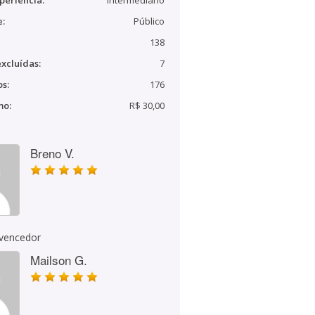
periência:
Intermediário
e:
Público
138
xcluídas:
7
s:
176
mo:
R$ 30,00
Breno V.
 vencedor
Mailson G.