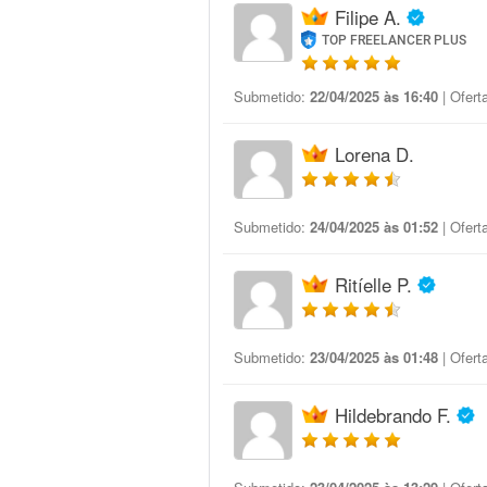
Filipe A.
TOP FREELANCER PLUS
Submetido:
22/04/2025 às 16:40
| Ofert
Lorena D.
Submetido:
24/04/2025 às 01:52
| Ofert
Ritíelle P.
Submetido:
23/04/2025 às 01:48
| Ofert
Hildebrando F.