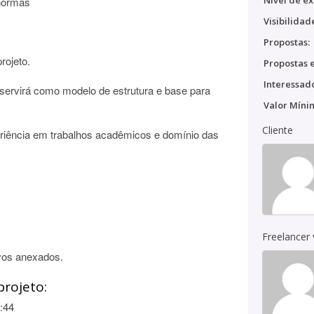
Nível de ex
 normas
Visibilidad
Propostas:
rojeto.
Propostas e
Interessado
ervirá como modelo de estrutura e base para
Valor Míni
Cliente
eriência em trabalhos acadêmicos e domínio das
Freelancer
vos anexados.
projeto:
:44