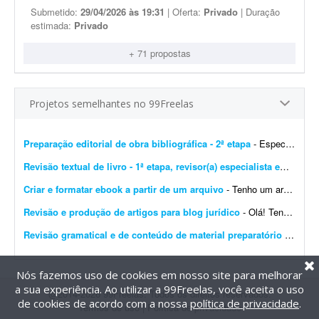
Submetido:
29/04/2026 às 19:31
| Oferta:
Privado
| Duração
estimada:
Privado
+ 71 propostas
Projetos semelhantes no 99Freelas
Preparação editorial de obra bibliográfica - 2ª etapa
- Especializado em obras bibliográficas. Importante! Serão aceitas apenas propostas de profissionais com formação ou experiência comprovada em preparaç&atil...
Revisão textual de livro - 1ª etapa, revisor(a) especialista em Português
Criar e formatar ebook a partir de um arquivo
- Tenho um arquivo para transformar em ebook. O objetivo será revisar a língua portuguesa, editar e formatar o conteúdo e gerar um ebook pronto para qualquer plataforma, incluin...
Revisão e produção de artigos para blog jurídico
- Olá! Tenho um blog antigo e gostaria de contratar um profissional para realizar dois serviços. 1. Revisão e atualização de 25 artigos existentes Tenho artigos ...
Revisão gramatical e de conteúdo de material preparatório para o ENEM
Nós fazemos uso de cookies em nosso site para melhorar
a sua experiência. Ao utilizar a 99Freelas, você aceita o uso
@2014-2026 99Freelas. Todos os direitos reservados.
de cookies de acordo com a nossa
política de privacidade
.
Termos de uso
|
Política de privacidade