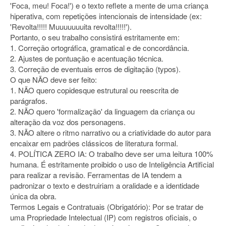
'Foca, meu! Foca!') e o texto reflete a mente de uma criança
hiperativa, com repetições intencionais de intensidade (ex:
'Revolta!!!!! Muuuuuuuita revolta!!!!!').
Portanto, o seu trabalho consistirá estritamente em:
1. Correção ortográfica, gramatical e de concordância.
2. Ajustes de pontuação e acentuação técnica.
3. Correção de eventuais erros de digitação (typos).
O que NÃO deve ser feito:
1. NÃO quero copidesque estrutural ou reescrita de
parágrafos.
2. NÃO quero 'formalização' da linguagem da criança ou
alteração da voz dos personagens.
3. NÃO altere o ritmo narrativo ou a criatividade do autor para
encaixar em padrões clássicos de literatura formal.
4. POLÍTICA ZERO IA: O trabalho deve ser uma leitura 100%
humana. É estritamente proibido o uso de Inteligência Artificial
para realizar a revisão. Ferramentas de IA tendem a
padronizar o texto e destruiriam a oralidade e a identidade
única da obra.
Termos Legais e Contratuais (Obrigatório): Por se tratar de
uma Propriedade Intelectual (IP) com registros oficiais, o