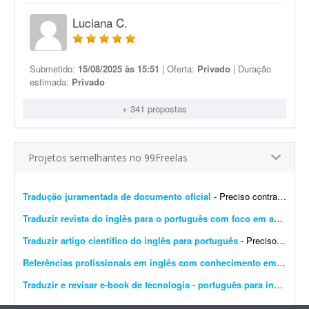
Luciana C.
Submetido:
15/08/2025 às 15:51
| Oferta:
Privado
| Duração
estimada:
Privado
+ 341 propostas
Projetos semelhantes no 99Freelas
Tradução juramentada de documento oficial
- Preciso contratar um tradutor público juramentado para realizar a tradução oficial de um documento. O documento será utilizado para fins oficiais, portanto a tradu&cced...
Traduzir revista do inglês para o português com foco em aprendizagem
Traduzir artigo científico do inglês para português
- Preciso de alguém com experiência em tradução de artigos científicos. Necessito traduzir um artigo do inglês para o português, preservando o rigor term...
Referências profissionais em inglês com conhecimento em mídia paga
Traduzir e revisar e-book de tecnologia - português para inglês
- Es