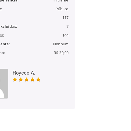
periência:
Iniciante
e:
Público
117
xcluídas:
7
s:
144
ante:
Nenhum
mo:
R$ 30,00
Roycce A.