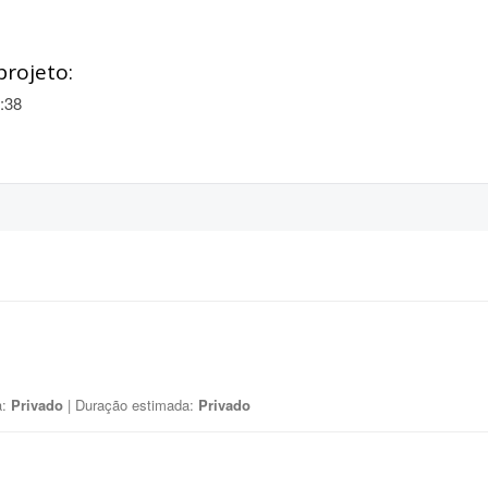
projeto:
:38
a:
Privado
| Duração estimada:
Privado