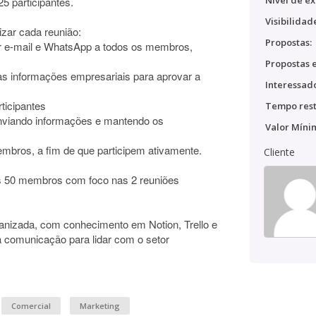
Nível de ex
5 participantes.
Visibilidad
izar cada reunião:
Propostas:
or e-mail e WhatsApp a todos os membros,
Propostas e
suas informações empresariais para aprovar a
Interessado
rticipantes
Tempo rest
enviando informações e mantendo os
Valor Míni
embros, a fim de que participem ativamente.
Cliente
s 50 membros com foco nas 2 reuniões
anizada, com conhecimento em Notion, Trello e
comunicação para lidar com o setor
Comercial
Marketing