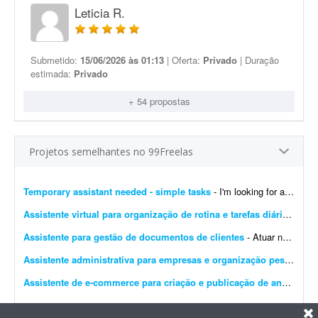
Leticia R.
Submetido:
15/06/2026 às 01:13
| Oferta:
Privado
| Duração
estimada:
Privado
+ 54 propostas
Projetos semelhantes no 99Freelas
Temporary assistant needed - simple tasks
- I'm looking for a reliable person to help with a short-term project involving simple tasks. No previous experience or special skills are required. Clear instructions will be provided, and the...
Assistente virtual para organização de rotina e tarefas diárias
- Proc
Assistente para gestão de documentos de clientes
- Atuar no acompanhamento e gestão de documentos enviados por clientes do escritório, garantindo organização, padronização e controle eficiente dos arquivos:...
Assistente administrativa para empresas e organização pessoal
- P
Assistente de e-commerce para criação e publicação de anúncios (1 semana)