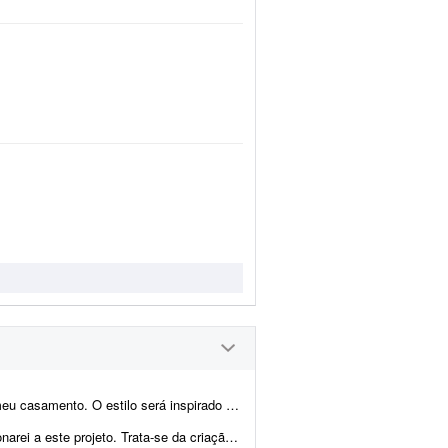
o medieval/encantado; temos como referência O Senhor dos A...
tipo e identidade visual para a empresa do agronegócio Agromation.