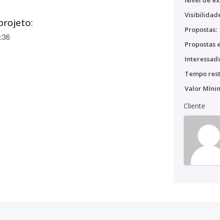
Nível de ex
Visibilidad
projeto:
Propostas:
:36
Propostas e
Interessado
Tempo rest
Valor Míni
Cliente