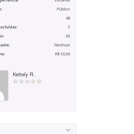
periência:
Iniciante
e:
Público
48
xcluídas:
5
s:
63
ante:
Nenhum
mo:
R$ 50,00
Kettely R.