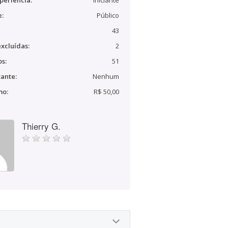
periência:
Iniciante
e:
Público
43
xcluídas:
2
s:
51
ante:
Nenhum
mo:
R$ 50,00
Thierry G.