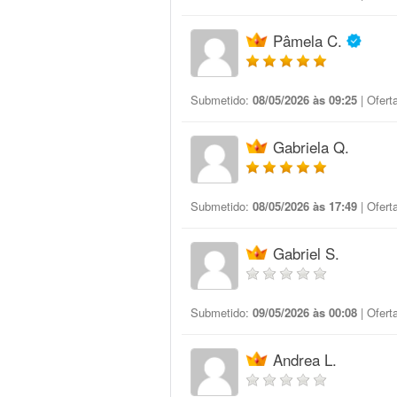
Pâmela C.
Submetido:
08/05/2026 às 09:25
| Ofert
Gabriela Q.
Submetido:
08/05/2026 às 17:49
| Ofert
Gabriel S.
Submetido:
09/05/2026 às 00:08
| Ofert
Andrea L.