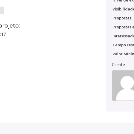
Nível de ex
Visibilidad
Propostas:
projeto:
Propostas e
:17
Interessado
Tempo rest
Valor Míni
Cliente