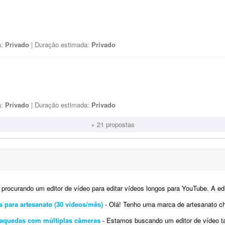
a:
Privado
| Duração estimada:
Privado
a:
Privado
| Duração estimada:
Privado
+ 21 propostas
ocurando um editor de vídeo para editar vídeos longos para YouTube. A edição não precisa ser muito 
s para artesanato (30 vídeos/mês)
- Olá! Tenho uma marca de artesanato chamada Carioca Artesanato, especializada em peças f
araquedas com múltiplas câmeras
- Estamos buscando um editor de vídeo talentoso para criar uma edição cinematográfica d