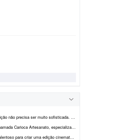
sofisticada. Procuro algo simples, dinâmico e ag...
eitas à mão com pedras naturais, cristais, resina e outros materiais. Estou procu...
e alta qualidade de um salto de paraquedas pessoal. O projeto envolve a ediç&...