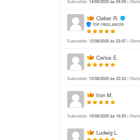
Submetido:
14/08/2025 às 04:09
| Ofert
Cleber R.
TOP FREELANCER
Submetido:
12/08/2025 às 23:47
| Ofert
Carlos E.
Submetido:
12/08/2025 às 22:33
| Ofert
Iron M.
Submetido:
15/08/2025 às 16:53
| Ofert
Ludwig L.