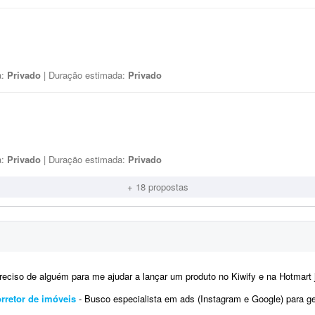
a:
Privado
| Duração estimada:
Privado
a:
Privado
| Duração estimada:
Privado
+ 18 propostas
eciso de alguém para me ajudar a lançar um produto no Kiwify e na Hotmart já neste final de semana. Já
rretor de imóveis
- Busco especialista em ads (Instagram e Google) para gerenciar meu tráfego pago. Neste momento, pr