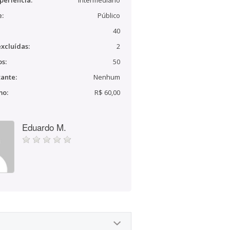
periência:
Intermediário
e:
Público
40
xcluídas:
2
s:
50
ante:
Nenhum
mo:
R$ 60,00
Eduardo M.