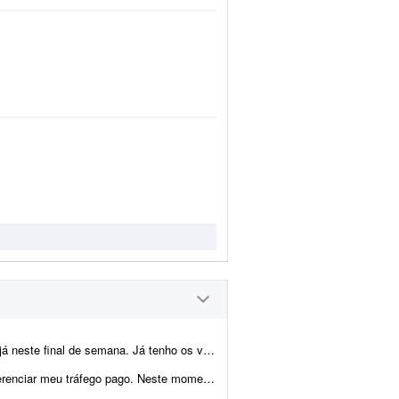
 tenho os vídeos e preciso subir todo o conteúdo n...
ocuro apenas o gerenciamento do tráfego: criação e otimizaç&atild...