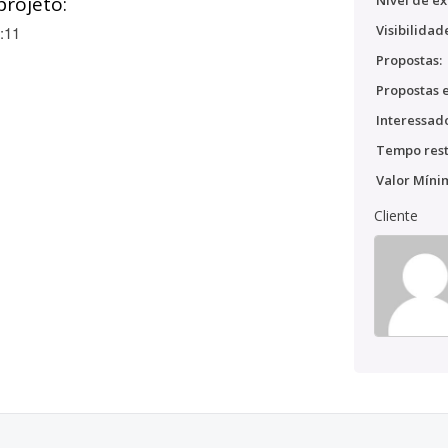
projeto:
Nível de ex
Visibilidad
:11
Propostas:
Propostas e
Interessado
Tempo rest
Valor Míni
Cliente