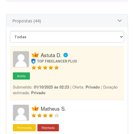
Propostas (44)
Astuta D.
TOP FREELANCER PLUS
Aceita
Submetido:
01/10/2025 às 02:23
| Oferta:
Privado
| Duração
estimada:
Privado
Matheus S.
Promovida
Rejeitada